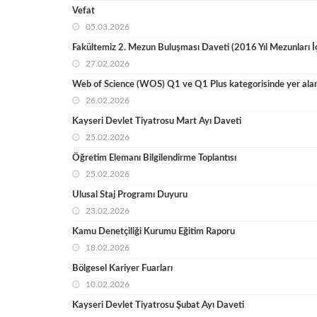
Vefat
05.03.2026
Fakültemiz 2. Mezun Buluşması Daveti (2016 Yıl Mezunları İç
27.02.2026
Web of Science (WOS) Q1 ve Q1 Plus kategorisinde yer alan 
26.02.2026
Kayseri Devlet Tiyatrosu Mart Ayı Daveti
25.02.2026
Öğretim Elemanı Bilgilendirme Toplantısı
25.02.2026
Ulusal Staj Programı Duyuru
23.02.2026
Kamu Denetçiliği Kurumu Eğitim Raporu
18.02.2026
Bölgesel Kariyer Fuarları
10.02.2026
Kayseri Devlet Tiyatrosu Şubat Ayı Daveti