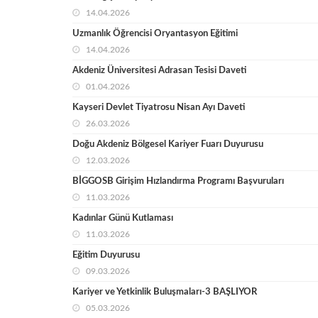
14.04.2026
Uzmanlık Öğrencisi Oryantasyon Eğitimi
14.04.2026
Akdeniz Üniversitesi Adrasan Tesisi Daveti
01.04.2026
Kayseri Devlet Tiyatrosu Nisan Ayı Daveti
26.03.2026
Doğu Akdeniz Bölgesel Kariyer Fuarı Duyurusu
12.03.2026
BİGGOSB Girişim Hızlandırma Programı Başvuruları
11.03.2026
Kadınlar Günü Kutlaması
11.03.2026
Eğitim Duyurusu
09.03.2026
Kariyer ve Yetkinlik Buluşmaları-3 BAŞLIYOR
05.03.2026