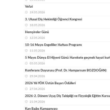
Vefat
19.05.2026
3. Ulusal Diş Hekimliği Öğrenci Kongresi
18.05.2026
Hemşireler Günü
12.05.2026
10-16 Mayıs Engelliler Haftası Programı
11.05.2026
5 Mayıs Dünya El Hijyeni Günü: Harekete geçmek hayat kurt
05.05.2026
Konferans Duyurusu (Prof. Dr. Hamparsum BOZDOĞAN)
29.04.2026
2026 Yılı YÖK Üstün Başarı Ödülleri
27.04.2026
2026-2. Dönem Uçuş Diş Tabipliği ve Fizyolojik Eğitim Kursu
21.04.2026
Kan Bağış Kampanyası