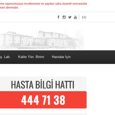
rme raporumuzun incelenmesi ve yapılan saha ziyareti sonrasında
rı alınmıştır.
EN
ş. Lab.
Kalite Yön. Birimi
Hastalar İçin