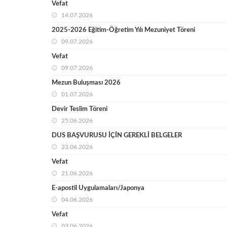
Vefat
14.07.2026
2025-2026 Eğitim-Öğretim Yılı Mezuniyet Töreni
09.07.2026
Vefat
09.07.2026
Mezun Buluşması 2026
01.07.2026
Devir Teslim Töreni
25.06.2026
DUS BAŞVURUSU İÇİN GEREKLİ BELGELER
23.06.2026
Vefat
21.06.2026
E-apostil Uygulamaları/Japonya
04.06.2026
Vefat
03.06.2026