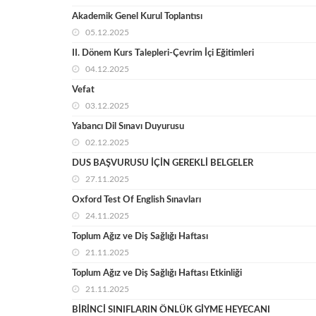
Akademik Genel Kurul Toplantısı
05.12.2025
II. Dönem Kurs Talepleri-Çevrim İçi Eğitimleri
04.12.2025
Vefat
03.12.2025
Yabancı Dil Sınavı Duyurusu
02.12.2025
DUS BAŞVURUSU İÇİN GEREKLİ BELGELER
27.11.2025
Oxford Test Of English Sınavları
24.11.2025
Toplum Ağız ve Diş Sağlığı Haftası
21.11.2025
Toplum Ağız ve Diş Sağlığı Haftası Etkinliği
21.11.2025
BİRİNCİ SINIFLARIN ÖNLÜK GİYME HEYECANI