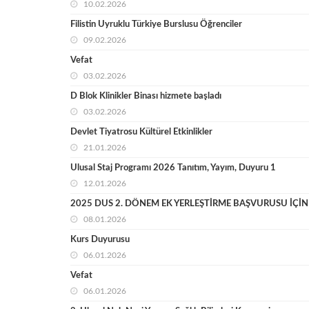
10.02.2026
Filistin Uyruklu Türkiye Burslusu Öğrenciler
09.02.2026
Vefat
03.02.2026
D Blok Klinikler Binası hizmete başladı
03.02.2026
Devlet Tiyatrosu Kültürel Etkinlikler
21.01.2026
Ulusal Staj Programı 2026 Tanıtım, Yayım, Duyuru 1
12.01.2026
2025 DUS 2. DÖNEM EK YERLEŞTİRME BAŞVURUSU İÇİN
08.01.2026
Kurs Duyurusu
06.01.2026
Vefat
06.01.2026