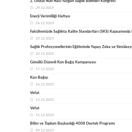
2. Ulusal Nuh Naci Yazgan Sağlık Bilimleri Kongresi
29.12.2025
Enerji Verimliliği Haftası
26.12.2025
Fakültemizde Sağlıkta Kalite Standartları (SKS) Kapsamında Ka
25.12.2025
Sağlık Profesyonellerinin Eğitiminde Yapay Zeka ve Simülas
23.12.2025
Gönüllü Düzenli Kan Bağış Kampanyası
17.12.2025
Kan Bağışı
16.12.2025
Vefat
12.12.2025
Vefat
11.12.2025
Bilim ve Toplum Başkanlığı 4008 Destek Programı
09.12.2025