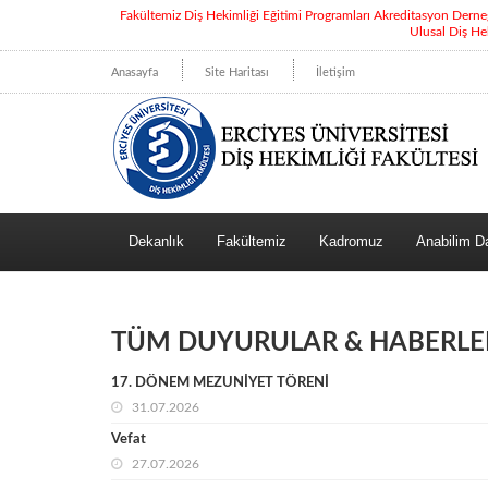
Fakültemiz Diş Hekimliği Eğitimi Programları Akreditasyon Dern
Ulusal Diş He
Anasayfa
Site Haritası
İletişim
Dekanlık
Fakültemiz
Kadromuz
Anabilim Da
TÜM DUYURULAR & HABERLE
17. DÖNEM MEZUNİYET TÖRENİ
31.07.2026
Vefat
27.07.2026