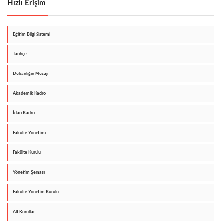
Hızlı Erişim
Eğitim Bilgi Sistemi
Tarihçe
Dekanlığın Mesajı
Akademik Kadro
İdari Kadro
Fakülte Yönetimi
Fakülte Kurulu
Yönetim Şeması
Fakülte Yönetim Kurulu
Alt Kurullar