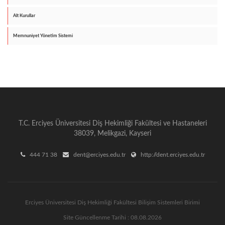
Alt Kurullar
Memnuniyet Yönetim Sistemi
T.C. Erciyes Üniversitesi Diş Hekimliği Fakültesi ve Hastaneleri
38039, Melikgazi, Kayseri
444 71 38
dent@erciyes.edu.tr
http://dent.erciyes.edu.tr
Erciyes Üniversitesi Diş Hekimliği Fakültesi Bilişim Sistemleri Birimi
Site Güncellenme Tarihi : 08.08.2026