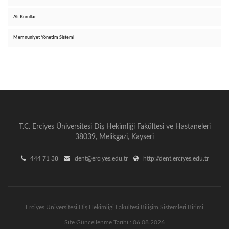
Alt Kurullar
Memnuniyet Yönetim Sistemi
T.C. Erciyes Üniversitesi Diş Hekimliği Fakültesi ve Hastaneleri
38039, Melikgazi, Kayseri
444 71 38
dent@erciyes.edu.tr
http://dent.erciyes.edu.tr
Erciyes Üniversitesi Diş Hekimliği Fakültesi Bilişim Sistemleri Birimi
Site Güncellenme Tarihi : 06.08.2026