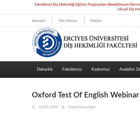
Fakültemiz Diş Hekimliği Eğitimi Programları Akreditasyon Dern
Ulusal Diş He
Anasayfa
Site Haritası
İletişim
Dekanlık
Fakültemiz
Kadromuz
Anabilim Da
Oxford Test Of English Webinar
12.05.2025
Genel Duyurular