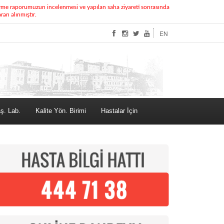
rme raporumuzun incelenmesi ve yapılan saha ziyareti sonrasında
rı alınmıştır.
EN
ş. Lab.
Kalite Yön. Birimi
Hastalar İçin