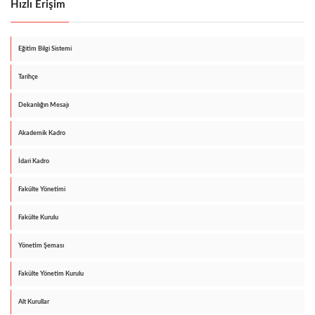
Hızlı Erişim
Eğitim Bilgi Sistemi
Tarihçe
Dekanlığın Mesajı
Akademik Kadro
İdari Kadro
Fakülte Yönetimi
Fakülte Kurulu
Yönetim Şeması
Fakülte Yönetim Kurulu
Alt Kurullar