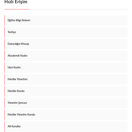
Hızlı Erişim
Eğitim Bilgi Sistemi
Tarihçe
Dekanlığın Mesajı
Akademik Kadro
İdari Kadro
Fakülte Yönetimi
Fakülte Kurulu
Yönetim Şeması
Fakülte Yönetim Kurulu
Alt Kurullar