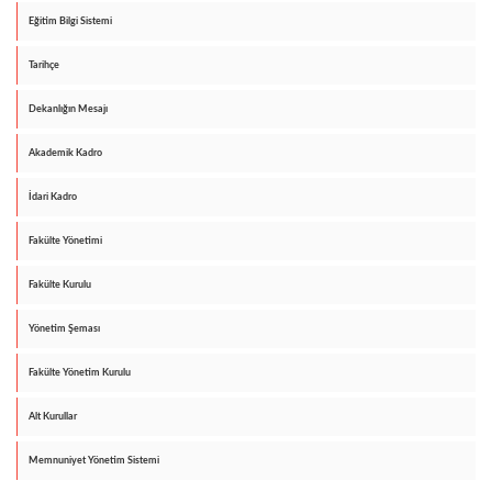
Eğitim Bilgi Sistemi
Tarihçe
Dekanlığın Mesajı
Akademik Kadro
İdari Kadro
Fakülte Yönetimi
Fakülte Kurulu
Yönetim Şeması
Fakülte Yönetim Kurulu
Alt Kurullar
Memnuniyet Yönetim Sistemi