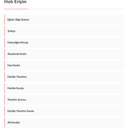
Hızlı Erişim
Eğitim Bilgi Sistemi
Tarihçe
Dekanlığın Mesajı
Akademik Kadro
İdari Kadro
Fakülte Yönetimi
Fakülte Kurulu
Yönetim Şeması
Fakülte Yönetim Kurulu
Alt Kurullar