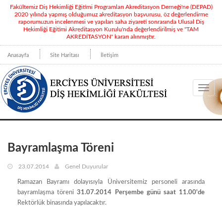
Fakültemiz Diş Hekimliği Eğitimi Programları Akreditasyon Derneği'ne (DEPAD)
2020 yılında yapmış olduğumuz akreditasyon başvurusu, öz değerlendirme
raporumuzun incelenmesi ve yapılan saha ziyareti sonrasında Ulusal Diş
Hekimliği Eğitimi Akreditasyon Kurulu'nda değerlendirilmiş ve "TAM
AKREDİTASYON" kararı alınmıştır.
Anasayfa
Site Haritası
İletişim
Toggl
navig
Bayramlaşma Töreni
23.07.2014
Genel Duyurular
Ramazan Bayramı dolayısıyla Üniversitemiz personeli arasında
bayramlaşma töreni
31.07.2014 Perşembe günü saat 11.00'de
Rektörlük binasında yapılacaktır.