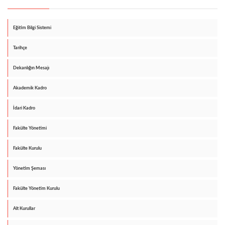
Eğitim Bilgi Sistemi
Tarihçe
Dekanlığın Mesajı
Akademik Kadro
İdari Kadro
Fakülte Yönetimi
Fakülte Kurulu
Yönetim Şeması
Fakülte Yönetim Kurulu
Alt Kurullar