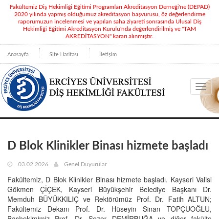
Fakültemiz Diş Hekimliği Eğitimi Programları Akreditasyon Derneği'ne (DEPAD)
2020 yılında yapmış olduğumuz akreditasyon başvurusu, öz değerlendirme
raporumuzun incelenmesi ve yapılan saha ziyareti sonrasında Ulusal Diş
Hekimliği Eğitimi Akreditasyon Kurulu'nda değerlendirilmiş ve "TAM
AKREDİTASYON" kararı alınmıştır.
Anasayfa
Site Haritası
İletişim
Toggl
navig
D Blok Klinikler Binası hizmete başladı
03.02.2026
Genel Duyurular
Fakültemiz, D Blok Klinikler Binası hizmete başladı. Kayseri Valisi
Gökmen ÇİÇEK, Kayseri Büyükşehir Belediye Başkanı Dr.
Memduh BÜYÜKKILIÇ ve Rektörümüz Prof. Dr. Fatih ALTUN;
Fakültemiz Dekanı Prof. Dr. Hüseyin Sinan TOPÇUOĞLU,
Başhekimimiz Prof. Dr. Sezer DEMİRBUĞA ve diğer fakülte