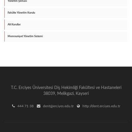
Yönetim Şeması
Fakülte Yönetim Kurulu
Alt Kurullar
Memnuniyet Yönetim Sistemi
T.C. Erciyes Üniversitesi Diş Hekimliği Fakültesi ve Hastaneleri
38039, Melikgazi, Kayseri
444 71 38
dent@erciyes.edu.tr
http://dent.erciyes.edu.tr