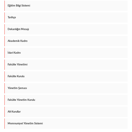
Eğitim Bilgi Sistemi
Tarihçe
Dekanlığın Mesajı
Akademik Kadro
İdari Kadro
Fakülte Yönetimi
Fakülte Kurulu
Yönetim Şeması
Fakülte Yönetim Kurulu
Alt Kurullar
Memnuniyet Yönetim Sistemi