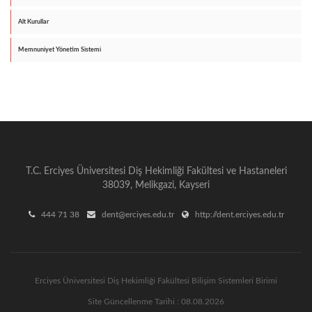
Alt Kurullar
Memnuniyet Yönetim Sistemi
T.C. Erciyes Üniversitesi Diş Hekimliği Fakültesi ve Hastaneleri
38039, Melikgazi, Kayseri
444 71 38
dent@erciyes.edu.tr
http://dent.erciyes.edu.tr
Erciyes Üniversitesi Diş Hekimliği Fakültesi Bilişim Sistemleri Birimi
Site Güncellenme Tarihi : 08.08.2026