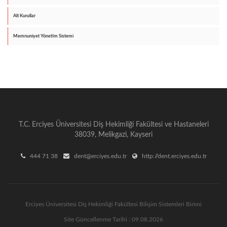
Alt Kurullar
Memnuniyet Yönetim Sistemi
T.C. Erciyes Üniversitesi Diş Hekimliği Fakültesi ve Hastaneleri
38039, Melikgazi, Kayseri
444 71 38
dent@erciyes.edu.tr
http://dent.erciyes.edu.tr
Erciyes Üniversitesi Diş Hekimliği Fakültesi Bilişim Sistemleri Birimi
Site Güncellenme Tarihi : 09.08.2026