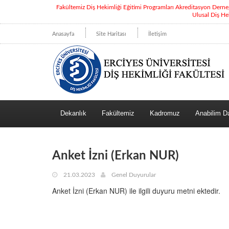
Fakültemiz Diş Hekimliği Eğitimi Programları Akreditasyon Dern
Ulusal Diş He
Anasayfa
Site Haritası
İletişim
Dekanlık
Fakültemiz
Kadromuz
Anabilim Da
Anket İzni (Erkan NUR)
21.03.2023
Genel Duyurular
Anket İzni (Erkan NUR) ile ilgili duyuru metni ektedir.