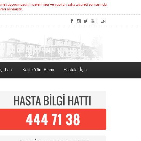
rme raporumuzun incelenmesi ve yapılan saha ziyareti sonrasında
rı alınmıştır.
EN
ş. Lab.
Kalite Yön. Birimi
Hastalar İçin