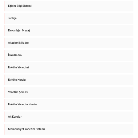
Eğitim Bilgi Sistemi
Tarihçe
Dekanlığın Mesajı
Akademik Kadro
İdari Kadro
Fakülte Yönetimi
Fakülte Kurulu
Yönetim Şeması
Fakülte Yönetim Kurulu
Alt Kurullar
Memnuniyet Yönetim Sistemi