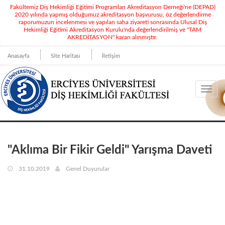
Fakültemiz Diş Hekimliği Eğitimi Programları Akreditasyon Derneği'ne (DEPAD)
2020 yılında yapmış olduğumuz akreditasyon başvurusu, öz değerlendirme
raporumuzun incelenmesi ve yapılan saha ziyareti sonrasında Ulusal Diş
Hekimliği Eğitimi Akreditasyon Kurulu'nda değerlendirilmiş ve "TAM
AKREDİTASYON" kararı alınmıştır.
Anasayfa
Site Haritası
İletişim
Toggl
navig
"Aklıma Bir Fikir Geldi" Yarışma Daveti
31.10.2019
Genel Duyurular