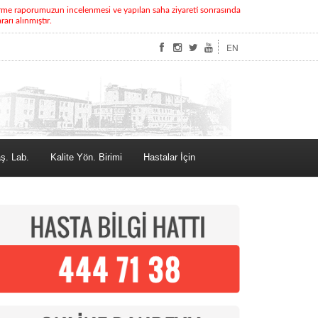
rme raporumuzun incelenmesi ve yapılan saha ziyareti sonrasında
rı alınmıştır.
EN
ş. Lab.
Kalite Yön. Birimi
Hastalar İçin