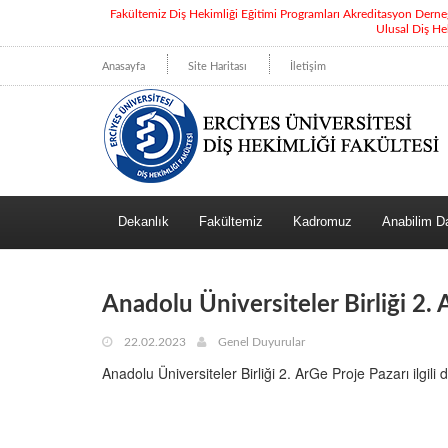
Fakültemiz Diş Hekimliği Eğitimi Programları Akreditasyon Dern
Ulusal Diş He
Anasayfa
Site Haritası
İletişim
Dekanlık
Fakültemiz
Kadromuz
Anabilim Da
Anadolu Üniversiteler Birliği 2.
22.02.2023
Genel Duyurular
Anadolu Üniversiteler Birliği 2. ArGe Proje Pazarı ilgili 