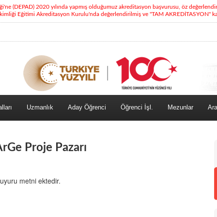
eği'ne (DEPAD) 2020 yılında yapmış olduğumuz akreditasyon başvurusu, öz değerlendi
kimliği Eğitimi Akreditasyon Kurulu'nda değerlendirilmiş ve "TAM AKREDİTASYON" kara
lları
Uzmanlık
Aday Öğrenci
Öğrenci İşl.
Mezunlar
Ara
 ArGe Proje Pazarı
duyuru metni ektedir.