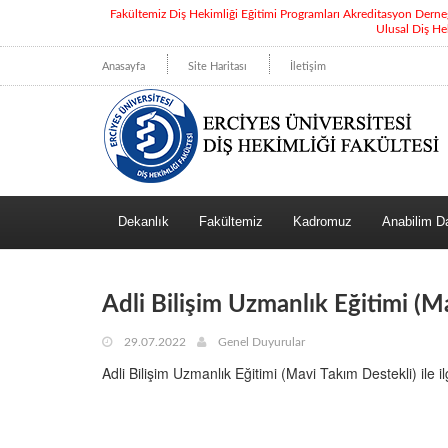
Fakültemiz Diş Hekimliği Eğitimi Programları Akreditasyon Dern
Ulusal Diş He
Anasayfa
Site Haritası
İletişim
Dekanlık
Fakültemiz
Kadromuz
Anabilim Da
Adli Bilişim Uzmanlık Eğitimi (M
29.07.2022
Genel Duyurular
Adli Bilişim Uzmanlık Eğitimi (Mavi Takım Destekli) ile il