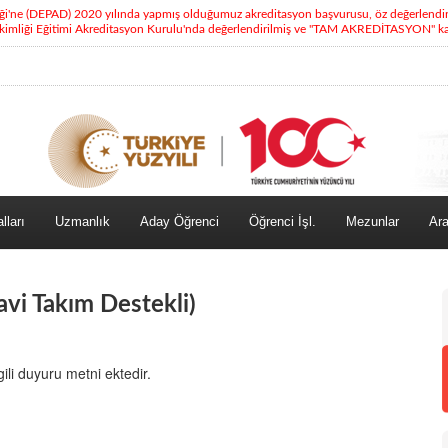
eği'ne (DEPAD) 2020 yılında yapmış olduğumuz akreditasyon başvurusu, öz değerlendi
kimliği Eğitimi Akreditasyon Kurulu'nda değerlendirilmiş ve "TAM AKREDİTASYON" kara
lları
Uzmanlık
Aday Öğrenci
Öğrenci İşl.
Mezunlar
Ara
avi Takım Destekli)
gili duyuru metni ektedir.