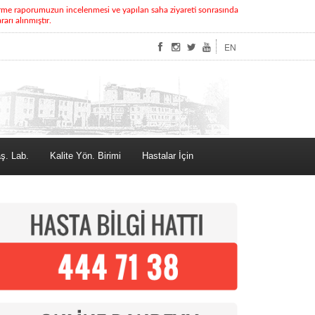
rme raporumuzun incelenmesi ve yapılan saha ziyareti sonrasında
rı alınmıştır.
EN
ş. Lab.
Kalite Yön. Birimi
Hastalar İçin