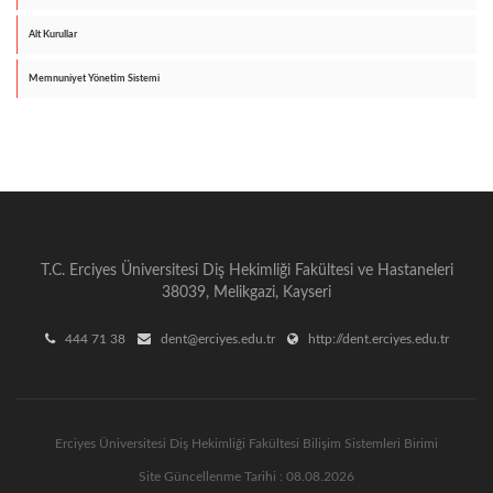
Alt Kurullar
Memnuniyet Yönetim Sistemi
T.C. Erciyes Üniversitesi Diş Hekimliği Fakültesi ve Hastaneleri
38039, Melikgazi, Kayseri
444 71 38
dent@erciyes.edu.tr
http://dent.erciyes.edu.tr
Erciyes Üniversitesi Diş Hekimliği Fakültesi Bilişim Sistemleri Birimi
Site Güncellenme Tarihi : 08.08.2026