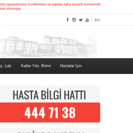
rme raporumuzun incelenmesi ve yapılan saha ziyareti sonrasında
rı alınmıştır.
EN
ş. Lab.
Kalite Yön. Birimi
Hastalar İçin