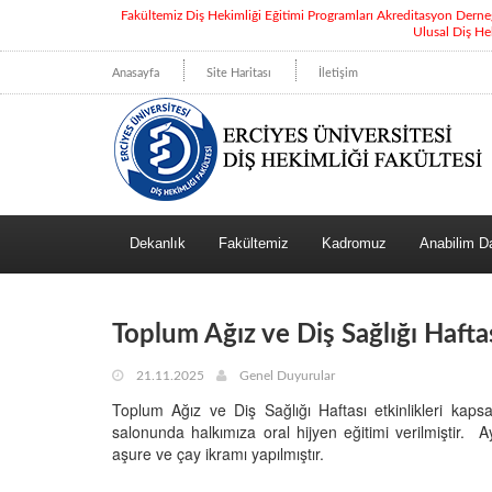
Fakültemiz Diş Hekimliği Eğitimi Programları Akreditasyon Dern
Ulusal Diş He
Anasayfa
Site Haritası
İletişim
Dekanlık
Fakültemiz
Kadromuz
Anabilim Da
Toplum Ağız ve Diş Sağlığı Haftas
21.11.2025
Genel Duyurular
Toplum Ağız ve Diş Sağlığı Haftası etkinlikleri ka
salonunda halkımıza oral hijyen eğitimi verilmiştir. 
aşure ve çay ikramı yapılmıştır.