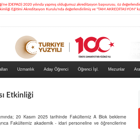
eği'ne (DEPAD) 2020 yılında yapmış olduğumuz akreditasyon başvurusu, öz değerlendi
kimliği Eğitimi Akreditasyon Kurulu'nda değerlendirilmiş ve "TAM AKREDİTASYON" kara
lları
Uzmanlık
Aday Öğrenci
Öğrenci İşl.
Mezunlar
Ara
ı Etkinliği
psamında; 20 Kasım 2025 tarihinde Fakültemiz A Blok bekleme
Ayrıca Fakültemiz akademik - idari personeline ve öğrencilerine