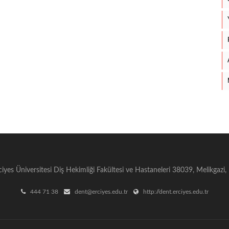
ciyes Üniversitesi Diş Hekimliği Fakültesi ve Hastaneleri 38039, Melikgazi,
444 71 38
dent@erciyes.edu.tr
http://dent.erciyes.edu.tr