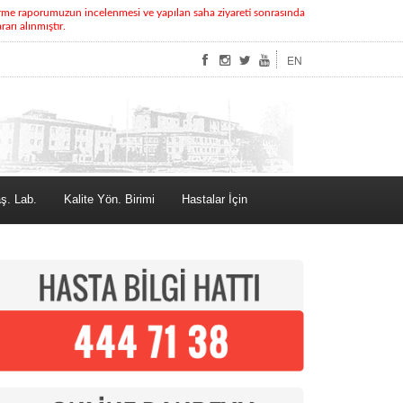
rme raporumuzun incelenmesi ve yapılan saha ziyareti sonrasında
rı alınmıştır.
EN
ş. Lab.
Kalite Yön. Birimi
Hastalar İçin