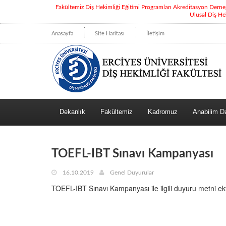
Fakültemiz Diş Hekimliği Eğitimi Programları Akreditasyon Dern
Ulusal Diş He
Anasayfa
Site Haritası
İletişim
Dekanlık
Fakültemiz
Kadromuz
Anabilim Da
TOEFL-IBT Sınavı Kampanyası
16.10.2019
Genel Duyurular
TOEFL-IBT Sınavı Kampanyası ile ilgili duyuru metni ekt