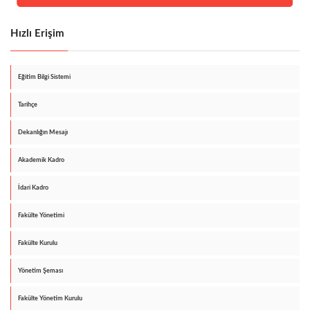
Hızlı Erişim
Eğitim Bilgi Sistemi
Tarihçe
Dekanlığın Mesajı
Akademik Kadro
İdari Kadro
Fakülte Yönetimi
Fakülte Kurulu
Yönetim Şeması
Fakülte Yönetim Kurulu