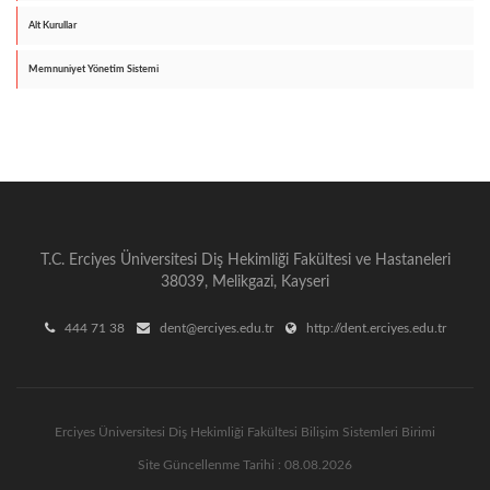
Alt Kurullar
Memnuniyet Yönetim Sistemi
T.C. Erciyes Üniversitesi Diş Hekimliği Fakültesi ve Hastaneleri
38039, Melikgazi, Kayseri
444 71 38
dent@erciyes.edu.tr
http://dent.erciyes.edu.tr
Erciyes Üniversitesi Diş Hekimliği Fakültesi Bilişim Sistemleri Birimi
Site Güncellenme Tarihi : 08.08.2026