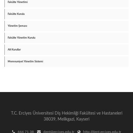
Fakülte Yönetimi
Fakülte Kurulu
Yönetim Şeması
Fakülte Yönetim Kurulu
Alt Kurullar
Memnuniyet Yönetim Sistemi
T.C. Erciyes Üniversitesi Diş Hekimliği Fakültesi ve Hastaneleri
38039, Melikgazi, Kayseri
444 71 38
dent@erciyes.edu.tr
http://dent.erciyes.edu.tr