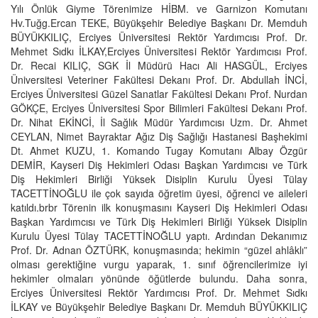
Yılı Önlük Giyme Törenimize HİBM. ve Garnizon Komutanı
Hv.Tuğg.Ercan TEKE, Büyükşehir Belediye Başkanı Dr. Memduh
BÜYÜKKILIÇ, Erciyes Üniversitesi Rektör Yardımcısı Prof. Dr.
Mehmet Sıdkı İLKAY,Erciyes Üniversitesi Rektör Yardımcısı Prof.
Dr. Recai KILIÇ, SGK İl Müdürü Hacı Ali HASGÜL, Erciyes
Üniversitesi Veteriner Fakültesi Dekanı Prof. Dr. Abdullah İNCİ,
Erciyes Üniversitesi Güzel Sanatlar Fakültesi Dekanı Prof. Nurdan
GÖKÇE, Erciyes Üniversitesi Spor Bilimleri Fakültesi Dekanı Prof.
Dr. Nihat EKİNCİ, İl Sağlık Müdür Yardımcısı Uzm. Dr. Ahmet
CEYLAN, Nimet Bayraktar Ağız Diş Sağlığı Hastanesi Başhekimi
Dt. Ahmet KUZU, 1. Komando Tugay Komutanı Albay Özgür
DEMİR, Kayseri Diş Hekimleri Odası Başkan Yardımcısı ve Türk
Diş Hekimleri Birliği Yüksek Disiplin Kurulu Üyesi Tülay
TACETTİNOĞLU ile çok sayıda öğretim üyesi, öğrenci ve aileleri
katıldı.brbr Törenin ilk konuşmasını Kayseri Diş Hekimleri Odası
Başkan Yardımcısı ve Türk Diş Hekimleri Birliği Yüksek Disiplin
Kurulu Üyesi Tülay TACETTİNOĞLU yaptı. Ardından Dekanımız
Prof. Dr. Adnan ÖZTÜRK, konuşmasında; hekimin “güzel ahlâklı”
olması gerektiğine vurgu yaparak, 1. sınıf öğrencilerimize iyi
hekimler olmaları yönünde öğütlerde bulundu. Daha sonra,
Erciyes Üniversitesi Rektör Yardımcısı Prof. Dr. Mehmet Sıdkı
İLKAY ve Büyükşehir Belediye Başkanı Dr. Memduh BÜYÜKKILIÇ