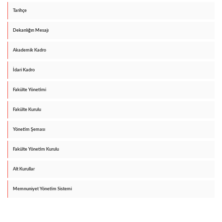
Tarihçe
Dekanlığın Mesajı
Akademik Kadro
İdari Kadro
Fakülte Yönetimi
Fakülte Kurulu
Yönetim Şeması
Fakülte Yönetim Kurulu
Alt Kurullar
Memnuniyet Yönetim Sistemi