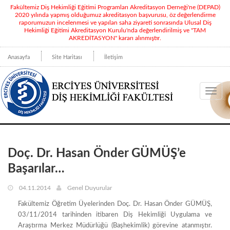
Fakültemiz Diş Hekimliği Eğitimi Programları Akreditasyon Derneği'ne (DEPAD)
2020 yılında yapmış olduğumuz akreditasyon başvurusu, öz değerlendirme
raporumuzun incelenmesi ve yapılan saha ziyareti sonrasında Ulusal Diş
Hekimliği Eğitimi Akreditasyon Kurulu'nda değerlendirilmiş ve "TAM
AKREDİTASYON" kararı alınmıştır.
Anasayfa
Site Haritası
İletişim
Toggl
navig
Doç. Dr. Hasan Önder GÜMÜŞ’e
Başarılar…
04.11.2014
Genel Duyurular
Fakültemiz Öğretim Üyelerinden Doç. Dr. Hasan Önder GÜMÜŞ,
03/11/2014 tarihinden itibaren Diş Hekimliği Uygulama ve
Araştırma Merkez Müdürlüğü (Başhekimlik) görevine atanmıştır.