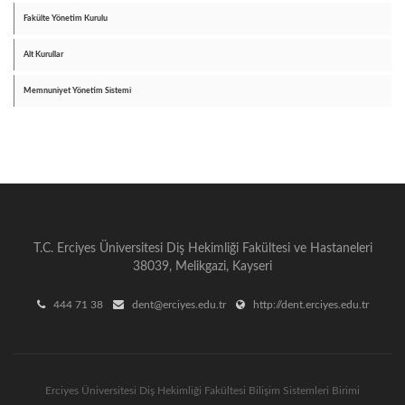
Fakülte Yönetim Kurulu
Alt Kurullar
Memnuniyet Yönetim Sistemi
T.C. Erciyes Üniversitesi Diş Hekimliği Fakültesi ve Hastaneleri
38039, Melikgazi, Kayseri
444 71 38
dent@erciyes.edu.tr
http://dent.erciyes.edu.tr
Erciyes Üniversitesi Diş Hekimliği Fakültesi Bilişim Sistemleri Birimi