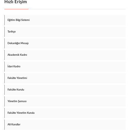
Hızlı Erişim
Eğitim Bilgi Sistemi
Tarihçe
Dekanlığın Mesajı
Akademik Kadro
İdari Kadro
Fakülte Yönetimi
Fakülte Kurulu
Yönetim Şeması
Fakülte Yönetim Kurulu
Alt Kurullar