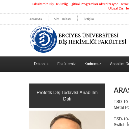
Fakültemiz Diş Hekimliği Eğitimi Programları Akreditasyon Dern
Ulusal Diş He
Anasayfa
Site Haritası
İletişim
Dekanlık
Fakültemiz
Kadromuz
Anabilim Da
ARA
Protetik Diş Tedavisi Anabilim
Dalı
TSD-10-3
Metal Po
TSD-10-3
Switch İ