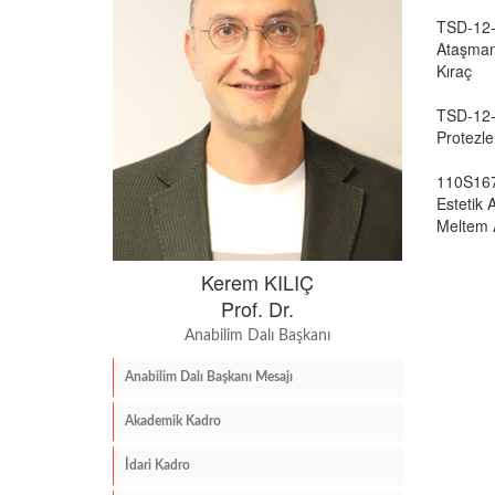
TSD-12-3
Ataşman 
Kıraç
TSD-12-3
Protezle
110S167 
Estetik 
Meltem A
Kerem KILIÇ
Prof. Dr.
Anabilim Dalı Başkanı
Anabilim Dalı Başkanı Mesajı
Akademik Kadro
İdari Kadro