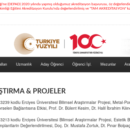
eği'ne (DEPAD) 2020 yılında yapmış olduğumuz akreditasyon başvurusu, öz değerlendi
kimliği Eğitimi Akreditasyon Kurulu'nda değerlendirilmiş ve "TAM AKREDİTASYON" kara
lları
Uzmanlık
Aday Öğrenci
Öğrenci İşl.
Mezunlar
Ara
ŞTIRMA & PROJELER
239 kodlu Erciyes Üniversitesi Bilimsel Araştırmalar Projesi, Metal-Po
rselen Bağlantısına Etkisi, Prof. Dr. Bülent Kesim, Dt. Halil İbrahim Kılın
213 kodlu Erciyes Üniversitesi Bilimsel Araştırmalar Projesi, Estetik
mplantlarin Değerlendirilmesi, Doç. Dr. Mustafa Zortuk, Dt. Pınar Bolpaç