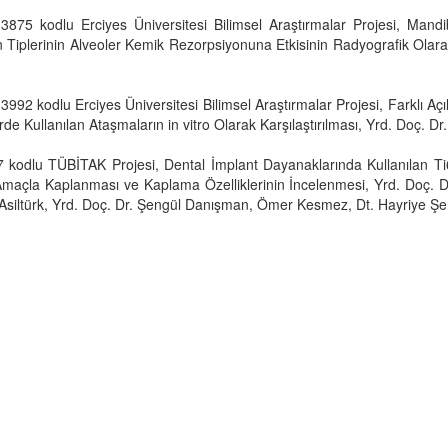
875 kodlu Erciyes Üniversitesi Bilimsel Araştırmalar Projesi, Mandi
Tiplerinin Alveoler Kemik Rezorpsiyonuna Etkisinin Radyografik Olara
992 kodlu Erciyes Üniversitesi Bilimsel Araştırmalar Projesi, Farklı Açıl
rde Kullanılan Ataşmaların in vitro Olarak Karşılaştırılması, Yrd. Doç. D
kodlu TÜBİTAK Projesi, Dental İmplant Dayanaklarında Kullanılan Ti6A
Amaçla Kaplanması ve Kaplama Özelliklerinin İncelenmesi, Yrd. Doç. 
siltürk, Yrd. Doç. Dr. Şengül Danışman, Ömer Kesmez, Dt. Hayriye Şent