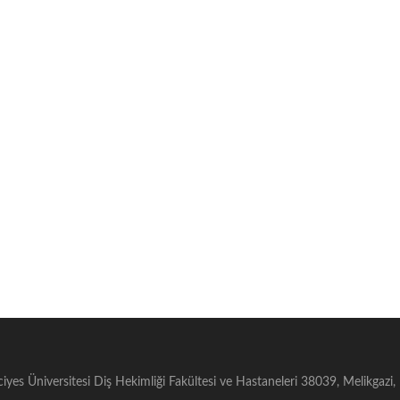
ciyes Üniversitesi Diş Hekimliği Fakültesi ve Hastaneleri 38039, Melikgazi,