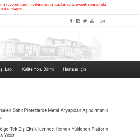
rme raporumuzun incelenmesi ve yapılan saha ziyareti sonrasında
rı alınmıştır.
EN
ş. Lab.
Kalite Yön. Birimi
Hastalar İçin
rselen Sabit Protezlerde Metal Altyapıdan Aşındırmanın
ç
 Bölge Tek Diş Eksikliklerinde Hemen Yüklenen Platform
a Yıldız