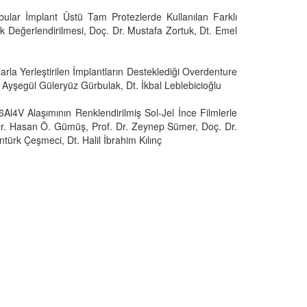
bular İmplant Üstü Tam Protezlerde Kullanılan Farklı
k Değerlendirilmesi, Doç. Dr. Mustafa Zortuk, Dt. Emel
arla Yerleştirilen İmplantların Desteklediği Overdenture
r. Ayşegül Güleryüz Gürbulak, Dt. İkbal Leblebicioğlu
l4V Alaşımının Renklendirilmiş Sol-Jel İnce Filmlerle
Dr. Hasan Ö. Gümüş, Prof. Dr. Zeynep Sümer, Doç. Dr.
ürk Çeşmeci, Dt. Halil İbrahim Kılınç