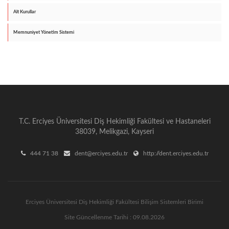
Alt Kurullar
Memnuniyet Yönetim Sistemi
T.C. Erciyes Üniversitesi Diş Hekimliği Fakültesi ve Hastaneleri
38039, Melikgazi, Kayseri
444 71 38
dent@erciyes.edu.tr
http://dent.erciyes.edu.tr
Erciyes Üniversitesi Diş Hekimliği Fakültesi Bilişim Sistemleri Birimi
Site Güncellenme Tarihi : 09.08.2026