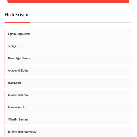
Hızlı Erişim
Eğitim Bilgi Sistemi
Tarihçe
Dekanlığın Mesajı
Akademik Kadro
İdari Kadro
Fakülte Yönetimi
Fakülte Kurulu
Yönetim Şeması
Fakülte Yönetim Kurulu