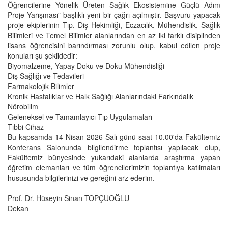
Öğrencilerine Yönelik Üreten Sağlık Ekosistemine Güçlü Adım
Proje Yarışması" başlıklı yeni bir çağrı açılmıştır. Başvuru yapacak
proje ekiplerinin Tıp, Diş Hekimliği, Eczacılık, Mühendislik, Sağlık
Bilimleri ve Temel Bilimler alanlarından en az iki farklı disiplinden
lisans öğrencisini barındırması zorunlu olup, kabul edilen proje
konuları şu şekildedir:
Biyomalzeme, Yapay Doku ve Doku Mühendisliği
Diş Sağlığı ve Tedavileri
Farmakolojik Bilimler
Kronik Hastalıklar ve Halk Sağlığı Alanlarındaki Farkındalık
Nörobilim
Geleneksel ve Tamamlayıcı Tıp Uygulamaları
Tıbbi Cihaz
Bu kapsamda 14 Nisan 2026 Salı günü saat 10.00'da Fakültemiz
Konferans Salonunda bilgilendirme toplantısı yapılacak olup,
Fakültemiz bünyesinde yukarıdaki alanlarda araştırma yapan
öğretim elemanları ve tüm öğrencilerimizin toplantıya katılmaları
hususunda bilgilerinizi ve gereğini arz ederim.
Prof. Dr. Hüseyin Sinan TOPÇUOĞLU
Dekan